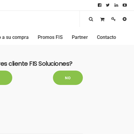
 a su compra
Promos FIS
Partner
Contacto
res cliente FIS Soluciones?
I
NO