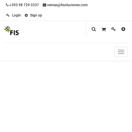
+593 98 729 0337
ventas@fisoluciones.com
Login
Sign up
Toggle
naviga